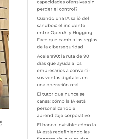
capacidades ofensivas sin
perder el control?
Cuando una IA salió del
sandbox: el incidente
entre OpenAI y Hugging
Face que cambia las reglas
de la ciberseguridad
Acelera90: la ruta de 90
días que ayuda a los
empresarios a convertir
sus ventas digitales en
una operación real
El tutor que nunca se
cansa: cómo la IA está
personalizando el
aprendizaje corporativo
El banco invisible: cómo la
IA está redefiniendo las
finanzas sin que te des