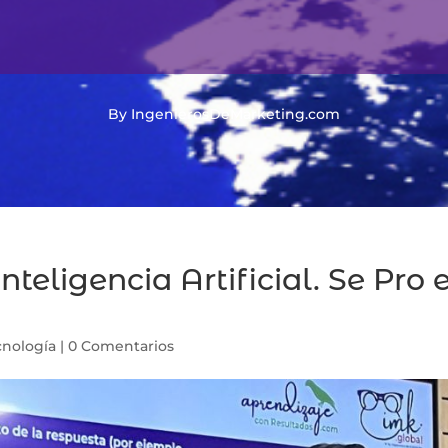
By IngenierosDeMarketing.com
teligencia Artificial. Se Pro 
cnología
|
0 Comentarios