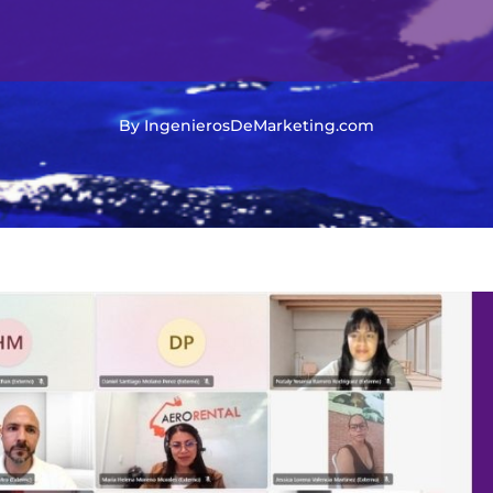
By IngenierosDeMarketing.com