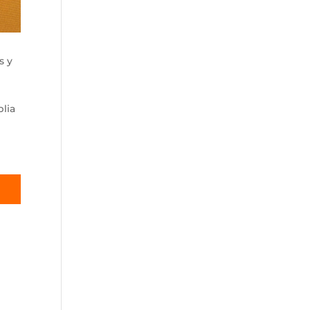
s y
plia