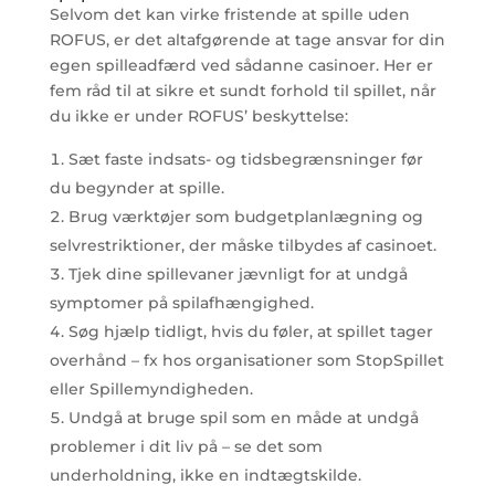
Selvom det kan virke fristende at spille uden
ROFUS, er det altafgørende at tage ansvar for din
egen spilleadfærd ved sådanne casinoer. Her er
fem råd til at sikre et sundt forhold til spillet, når
du ikke er under ROFUS’ beskyttelse:
Sæt faste indsats- og tidsbegrænsninger før
du begynder at spille.
Brug værktøjer som budgetplanlægning og
selvrestriktioner, der måske tilbydes af casinoet.
Tjek dine spillevaner jævnligt for at undgå
symptomer på spilafhængighed.
Søg hjælp tidligt, hvis du føler, at spillet tager
overhånd – fx hos organisationer som StopSpillet
eller Spillemyndigheden.
Undgå at bruge spil som en måde at undgå
problemer i dit liv på – se det som
underholdning, ikke en indtægtskilde.