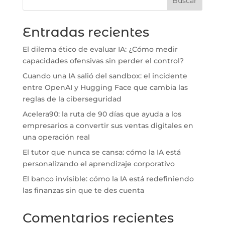
Buscar
Entradas recientes
El dilema ético de evaluar IA: ¿Cómo medir
capacidades ofensivas sin perder el control?
Cuando una IA salió del sandbox: el incidente
entre OpenAI y Hugging Face que cambia las
reglas de la ciberseguridad
Acelera90: la ruta de 90 días que ayuda a los
empresarios a convertir sus ventas digitales en
una operación real
El tutor que nunca se cansa: cómo la IA está
personalizando el aprendizaje corporativo
El banco invisible: cómo la IA está redefiniendo
las finanzas sin que te des cuenta
Comentarios recientes