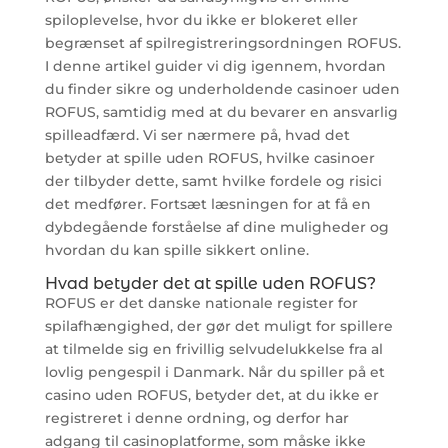
spiloplevelse, hvor du ikke er blokeret eller
begrænset af spilregistreringsordningen ROFUS.
I denne artikel guider vi dig igennem, hvordan
du finder sikre og underholdende casinoer uden
ROFUS, samtidig med at du bevarer en ansvarlig
spilleadfærd. Vi ser nærmere på, hvad det
betyder at spille uden ROFUS, hvilke casinoer
der tilbyder dette, samt hvilke fordele og risici
det medfører. Fortsæt læsningen for at få en
dybdegående forståelse af dine muligheder og
hvordan du kan spille sikkert online.
Hvad betyder det at spille uden ROFUS?
ROFUS er det danske nationale register for
spilafhængighed, der gør det muligt for spillere
at tilmelde sig en frivillig selvudelukkelse fra al
lovlig pengespil i Danmark. Når du spiller på et
casino uden ROFUS, betyder det, at du ikke er
registreret i denne ordning, og derfor har
adgang til casinoplatforme, som måske ikke