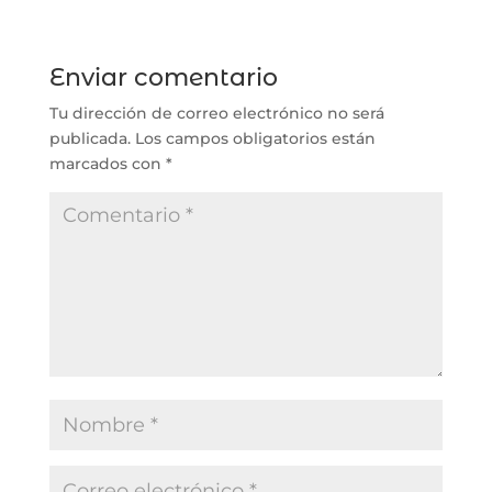
Enviar comentario
Tu dirección de correo electrónico no será
publicada.
Los campos obligatorios están
marcados con
*