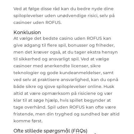
Ved at følge disse råd kan du bedre nyde dine
spiloplevelser uden unødvendige risici, selv på
casinoer uden ROFUS.
Konklusion
At vælge det bedste casino uden ROFUS kan
give adgang til flere spil, bonusser og friheder,
men det kræver også, at du tager ekstra hensyn
til sikkerhed og ansvarligt spil. Ved at vælge
casinoer med anerkendte licenser, sikre
teknologier og gode kundeanmeldelser, samt
ved selv at praktisere ansvarlighed, kan du opnå
både sikre og sjove spiloplevelser online. Husk
altid at være opmærksom på risiciene og vær
klar til at søge hjælp, hvis spillet begynder at
tage overhånd. Spil uden ROFUS kan ofte være
fristende, men din tryghed og sundhed bør altid
komme først.
Ofte stillede spørgsmål (FAQs)