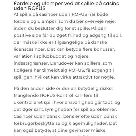
Fordele og ulemper ved at spille på casino
uden ROFUS
At spille på casinoer uden ROFUS har både
fordele og ulemper, som du bør overveje nøje,
inden du beslutter dig for at spille. På den
positive side får du øget frihed og adgang til spil,
der måske ikke er tilgængelige på danske
licenscasinoer. Det kan betyde flere bonusser,
variation i spiludbuddet og højere
indsatsgrænser. Derudover kan spillere, som
tidligere har tilmeldt sig ROFUS, få adgang til
spil igen, hvilket kan virke attraktivt for nogle.
På den anden side er der en betydelig risiko.
Manglende ROFUS-kontrol kan føre til
ukontrolleret spil, hvor ansvarlighed går tabt, og
det øger sandsynligheden for spilleproblemer.
Casinoer uden dansk licens er ofte uden dansk
forbrugerbeskyttelse og klagemuligheder. Det
kan også betyde, at dine gevinster måske