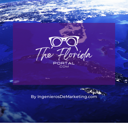
By IngenierosDeMarketing.com