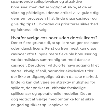
spændende spiloplevelser og attraktive
bonusser, men det er vigtigt at sikre, at de er
sikre og pålidelige. I denne artikel vil vi guide dig
gennem processen til at finde disse casinoer og
give dig tips til, hvordan du prioriterer sikkerhed
og fairness i dit valg.
Hvorfor vælge casinoer uden dansk licens?
Der er flere grunde til, at spillere vælger casinoer
uden dansk licens. Først og fremmest kan disse
casinoer ofte tilbyde mere fleksible bonusser og
væddemålskrav sammenlignet med danske
casinoer. Derudover vil du ofte have adgang til et
større udvalg af spil, herunder eksklusive titler
der ikke er tilgængelige på den danske marked.
Endelig kan det være en attraktiv mulighed for
spillere, der ønsker at udforske forskellige
spillicenser og operationelle modeller. Det er
dog vigtigt at vælge med omtanke for at sikre
en god og sikker spilleoplevelse.