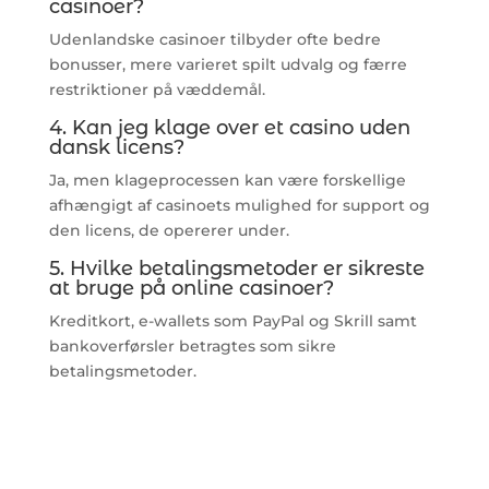
casinoer?
Udenlandske casinoer tilbyder ofte bedre
bonusser, mere varieret spilt udvalg og færre
restriktioner på væddemål.
4. Kan jeg klage over et casino uden
dansk licens?
Ja, men klageprocessen kan være forskellige
afhængigt af casinoets mulighed for support og
den licens, de opererer under.
5. Hvilke betalingsmetoder er sikreste
at bruge på online casinoer?
Kreditkort, e-wallets som PayPal og Skrill samt
bankoverførsler betragtes som sikre
betalingsmetoder.