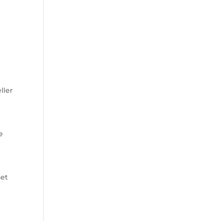
ller
e
set