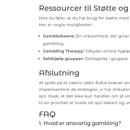
Ressourcer til Støtte o
Hvis du føler, at du har brug for støtte med 
Her er nogle muligheder:
GambleAware:
En virksomhed, der giver 
gambling.
Gambling Therapy:
Tilbyder online hjælp
Selvhjælp grupper:
Deltagelse i grupper
Afslutning
At spille på et casino uden Rufus kræver 
implementere de strategier, vi har diskute
spil. Husk, at det ikke kun handler om at vi
til en prioritet at holde dit spil sikkert o
FAQ
1. Hvad er ansvarlig gambling?