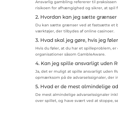
Ansvarlig gambling refererer til praksissen
risikoen for afhængighed og sikrer, at spil
2. Hvordan kan jeg sætte grænser 
Du kan sætte grænser ved at fastsætte et b
værktøjer, der tilbydes af online casinoer.
3. Hvad skal jeg gøre, hvis jeg føle
Hvis du føler, at du har et spilleproblem, 
organisationer såsom GambleAware.
4. Kan jeg spille ansvarligt uden 
Ja, det er muligt at spille ansvarligt uden 
opmærksom på de advarselssignaler, der in
5. Hvad er de mest almindelige a
De mest almindelige advarselssignaler inkl
over spillet, og have svært ved at stoppe, 