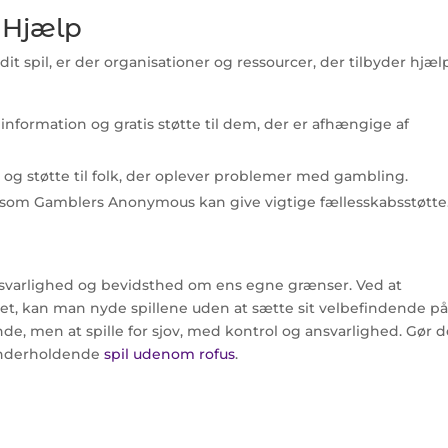
g Hjælp
dit spil, er der organisationer og ressourcer, der tilbyder hjæl
information og gratis støtte til dem, der er afhængige af
 og støtte til folk, der oplever problemer med gambling.
 som Gamblers Anonymous kan give vigtige fællesskabsstøtte
ansvarlighed og bevidsthed om ens egne grænser. Ved at
ret, kan man nyde spillene uden at sætte sit velbefindende p
nde, men at spille for sjov, med kontrol og ansvarlighed. Gør d
g underholdende
spil udenom rofus
.