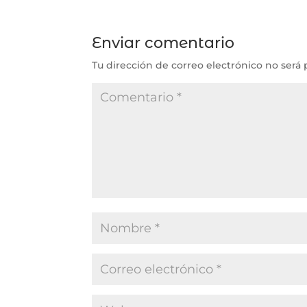
Enviar comentario
Tu dirección de correo electrónico no será 