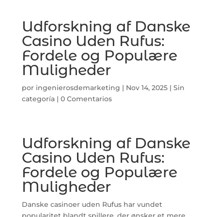
Udforskning af Danske
Casino Uden Rufus:
Fordele og Populære
Muligheder
por
ingenierosdemarketing
|
Nov 14, 2025
|
Sin
categoría
|
0 Comentarios
Udforskning af Danske
Casino Uden Rufus:
Fordele og Populære
Muligheder
Danske casinoer uden Rufus har vundet
popularitet blandt spillere, der ønsker et mere