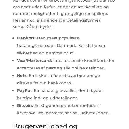
Når det kommer til betalingsmetoder på danske
casinoer uden Rufus, er der en række sikre og
nemme muligheder tilgængelige for spillere.
Her er nogle almindelige betalingsformer,
somคาสิโน tilbydes:
Dankort:
Den mest populære
betalingsmetode i Danmark, kendt for sin
sikkerhed og nemme brug.
Visa/Mastercard:
Internationale kreditkort, der
accepteres af næsten alle online casinoer.
Nets:
En sikker måde at overføre penge
direkte fra din bankkonto.
PayPal:
En pålidelig e-wallet, der tilbyder
hurtige ind- og udbetalinger.
Bitcoin:
En stigende populær metode til
kryptovaluta-indsættelser og -udbetalinger.
Brugervenlighed og