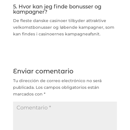
5. Hvor kan jeg finde bonusser og
kampagner?
De fleste danske casinoer tilbyder attraktive
velkomstbonusser og løbende kampagner, som
kan findes i casinoernes kampagneafsnit.
Enviar comentario
Tu dirección de correo electrónico no será
publicada.
Los campos obligatorios están
marcados con
*