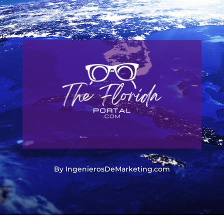
By IngenierosDeMarketing.com