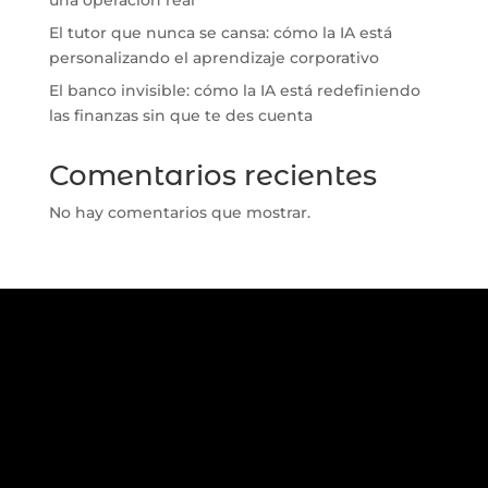
una operación real
El tutor que nunca se cansa: cómo la IA está
personalizando el aprendizaje corporativo
El banco invisible: cómo la IA está redefiniendo
las finanzas sin que te des cuenta
Comentarios recientes
No hay comentarios que mostrar.
.