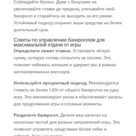
Соблюдайте баланс. Даже с бонусами не
увеличивайте ставки до предела, учитывайте свой
банкролл и старайтесь не выходить за его рамки.
Устойчивый подход сохранит ваши средства на более
длительный срок.
Советы по управлению банкроллом для
максимальной отдачи от игры
Определите лимит ставок.
Установите чёткую
сумму, которую готовы потратить за сессию. Это
поможет избежать излишек и удержит вас в рамках
запланированных расходов.
Используйте процентный подход.
Рекомендуется
ставить не более 1-5% от общего банкролла на одну
игру. Это минимизирует риски и обеспечивает запасы
для продолжения игры в сложные моменты.
Разделите банкролл.
Делите ваш капитал на
несколько частей для разных направлений игры. Это
позволит управлять средствами более гибко и