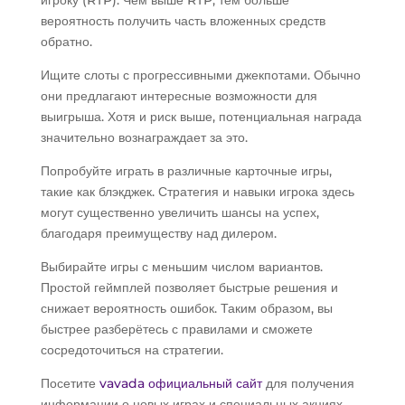
игроку (RTP). Чем выше RTP, тем больше
вероятность получить часть вложенных средств
обратно.
Ищите слоты с прогрессивными джекпотами. Обычно
они предлагают интересные возможности для
выигрыша. Хотя и риск выше, потенциальная награда
значительно вознаграждает за это.
Попробуйте играть в различные карточные игры,
такие как блэкджек. Стратегия и навыки игрока здесь
могут существенно увеличить шансы на успех,
благодаря преимуществу над дилером.
Выбирайте игры с меньшим числом вариантов.
Простой геймплей позволяет быстрые решения и
снижает вероятность ошибок. Таким образом, вы
быстрее разберётесь с правилами и сможете
сосредоточиться на стратегии.
Посетите
vavada официальный сайт
для получения
информации о новых играх и специальных акциях,