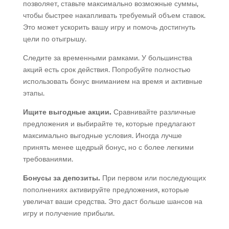
позволяет, ставьте максимально возможные суммы,
чтобы быстрее накапливать требуемый объем ставок.
Это может ускорить вашу игру и помочь достигнуть
цели по отыгрышу.
Следите за временными рамками. У большинства
акций есть срок действия. Попробуйте полностью
использовать бонус вниманием на время и активные
этапы.
Ищите выгодные акции.
Сравнивайте различные
предложения и выбирайте те, которые предлагают
максимально выгодные условия. Иногда лучше
принять менее щедрый бонус, но с более легкими
требованиями.
Бонусы за депозиты.
При первом или последующих
пополнениях активируйте предложения, которые
увеличат ваши средства. Это даст больше шансов на
игру и получение прибыли.