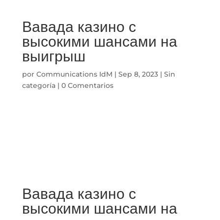
Вавада казино с
высокими шансами на
выигрыш
por
Communications IdM
|
Sep 8, 2023
|
Sin
categoría
|
0 Comentarios
Вавада казино с
высокими шансами на