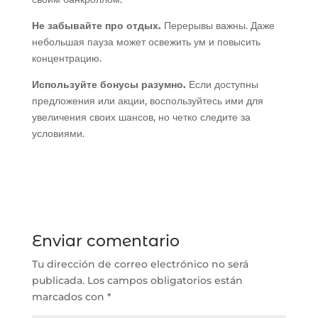
Не забывайте про отдых.
Перерывы важны. Даже
небольшая пауза может освежить ум и повысить
концентрацию.
Используйте бонусы разумно.
Если доступны
предложения или акции, воспользуйтесь ими для
увеличения своих шансов, но четко следите за
условиями.
Enviar comentario
Tu dirección de correo electrónico no será
publicada.
Los campos obligatorios están
marcados con
*