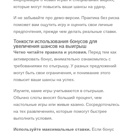
которые могут повысить ваши шансы на удачу.
И не забывайте про демо-версии. Практика без риска
поможет вам ощутить игру и оценить свои личные
предпочтения, прежде чем делать реальные ставки.
Тонкости использования бонусов для
увеличения шансов на выигрыш
Четко читайте правила и условия.
Перед тем как
активировать бонус, внимательно ознакомьтесь с
требованиями по отыгрышу. У разных предложений
могут быть свои ограничения, и понимание этого
повысит ваши шансы на успех.
Изучите, какие игры учитываются в отыгрыше.
Обычно слоты вносят больший процент, чем
настольные игры или живые казино. Сосредоточьтесь
на тех развлечениях, которые помогут быстрее
выполнить условия.
Используйте максимальные ставки.
Если бонус