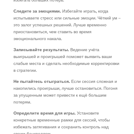
избегать больших потерь.
Следите за эмоциями.
Избегайте играть, когда
испытываете стресс или сильные эмоции. Чёткий ум –
это залог успешных решений. Лучше временно
приостановиться, чем ставить во время
эмоционального накала.
Записывайте результаты.
Ведение учёта
выигрышей и проигрышей поможет выявить ваши
слабые места и сделать необходимые корректировки
в стратегии.
Не пытайтесь отыграться.
Если сессия сложная и
накопились проигрыши, лучше остановиться. Погоня
за упущенным может привести к ещё большим
потерям.
Определите время для игры.
Установите
конкретные временные рамки для сессий, чтобы
избежать затягивания и сохранить контроль над
своим банкроллом.