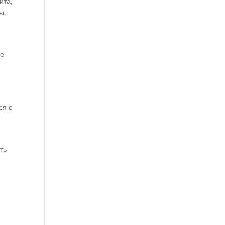
йта,
ы,
ое
ся с
ть