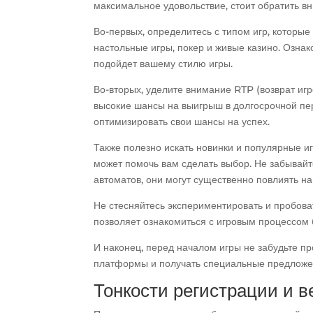
максимальное удовольствие, стоит обратить в
Во-первых, определитесь с типом игр, которые
настольные игры, покер и живые казино. Ознако
подойдет вашему стилю игры.
Во-вторых, уделите внимание RTP (возврат игр
высокие шансы на выигрыш в долгосрочной перс
оптимизировать свои шансы на успех.
Также полезно искать новинки и популярные иг
может помочь вам сделать выбор. Не забывай
автоматов, они могут существенно повлиять на
Не стесняйтесь экспериментировать и пробова
позволяет ознакомиться с игровым процессом 
И наконец, перед началом игры не забудьте п
платформы и получать специальные предложен
Тонкости регистрации и 