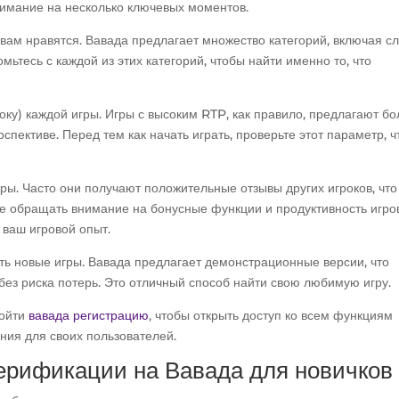
нимание на несколько ключевых моментов.
 вам нравятся. Вавада предлагает множество категорий, включая сл
мьтесь с каждой из этих категорий, чтобы найти именно то, что
оку) каждой игры. Игры с высоким RTP, как правило, предлагают б
пективе. Перед тем как начать играть, проверьте этот параметр, 
ры. Часто они получают положительные отзывы других игроков, что
те обращать внимание на бонусные функции и продуктивность игро
 ваш игровой опыт.
ть новые игры. Вавада предлагает демонстрационные версии, что
без риска потерь. Это отличный способ найти свою любимую игру.
ройти
вавада регистрацию
, чтобы открыть доступ ко всем функциям
ия для своих пользователей.
верификации на Вавада для новичков