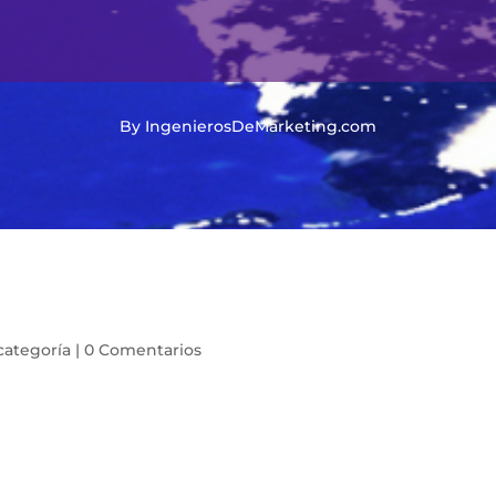
By IngenierosDeMarketing.com
categoría
|
0 Comentarios