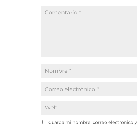
Guarda mi nombre, correo electrónico 