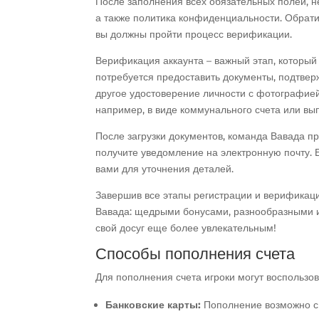
После заполнения всех обязательных полей, н
а также политика конфиденциальности. Обрати
вы должны пройти процесс верификации.
Верификация аккаунта – важный этап, который 
потребуется предоставить документы, подтве
другое удостоверение личности с фотографие
например, в виде коммунального счета или вып
После загрузки документов, команда Вавада п
получите уведомление на электронную почту. 
вами для уточнения деталей.
Завершив все этапы регистрации и верификац
Вавада: щедрыми бонусами, разнообразными и
свой досуг еще более увлекательным!
Способы пополнения счета
Для пополнения счета игроки могут воспольз
Банковские карты:
Пополнение возможно с 