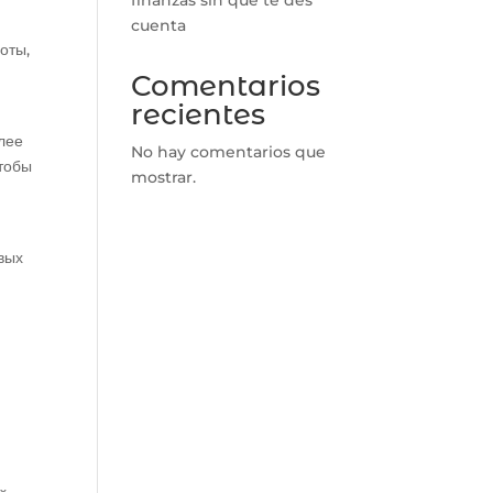
cuenta
оты,
Comentarios
recientes
олее
No hay comentarios que
чтобы
mostrar.
вых