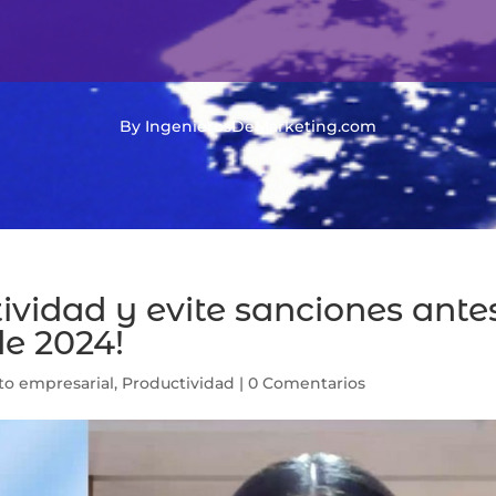
By IngenierosDeMarketing.com
ividad y evite sanciones ante
de 2024!
to empresarial
,
Productividad
|
0 Comentarios