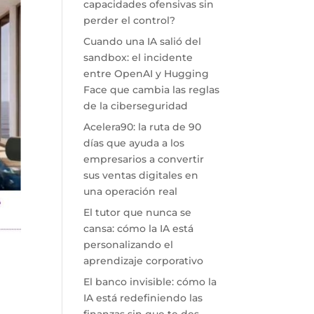
capacidades ofensivas sin
perder el control?
Cuando una IA salió del
sandbox: el incidente
entre OpenAI y Hugging
Face que cambia las reglas
de la ciberseguridad
Acelera90: la ruta de 90
días que ayuda a los
empresarios a convertir
sus ventas digitales en
una operación real
El tutor que nunca se
cansa: cómo la IA está
personalizando el
aprendizaje corporativo
El banco invisible: cómo la
IA está redefiniendo las
finanzas sin que te des