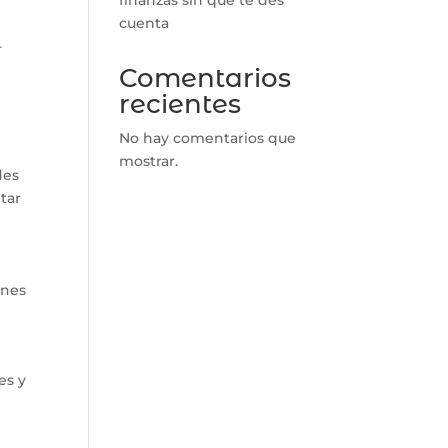
cuenta
-
Comentarios
recientes
No hay comentarios que
mostrar.
des
ntar
ones
es y