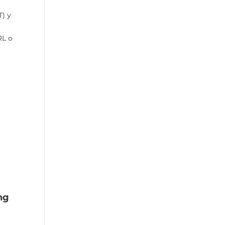
T) y
RL o
ng