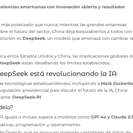
 potencias americanas con innovación abierta y resultados
stá más polarizado que nunca: mientras las grandes empresas
re el futuro del sector, China deja boquiabiertos a todos con
volución es
DeepSeek
, un modelo que amenaza con cambiar l
ica entre Estados Unidos y China, las implicaciones globales 
DeepSeek
están desafiando los límites establecidos.
eepSeek está revolucionando la IA
sas tecnológicas estadounidenses, incluyendo a
Mark Zuckerbe
auguración presidencial para discutir el futuro de la IA, China
tante:
DeepSeek-R1
.
delo?
R1 iguala o incluso supera a modelos como
GPT-4o y Claude 3.
ticas, programación y razonamiento.
a de OpenAI, que se apoya en ingentes cantidades de datos de