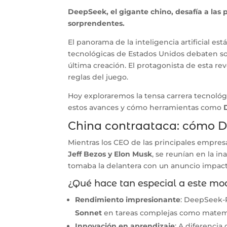
DeepSeek, el gigante chino, desafía a las
sorprendentes.
El panorama de la inteligencia artificial e
tecnológicas de Estados Unidos debaten sob
última creación. El protagonista de esta re
reglas del juego.
Hoy exploraremos la tensa carrera tecnológ
estos avances y cómo herramientas como
China contraataca: cómo D
Mientras los CEO de las principales empre
Jeff Bezos y Elon Musk
, se reunían en la in
tomaba la delantera con un anuncio impac
¿Qué hace tan especial a este mo
Rendimiento impresionante
: DeepSeek-
Sonnet
en tareas complejas como matemá
Innovación en aprendizaje
: A diferenci