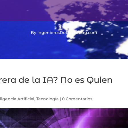
By IngenierosDeMarketing.com
rera de la IA? No es Quien
ligencia Artificial
,
Tecnología
|
0 Comentarios