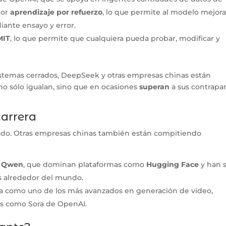
por
aprendizaje por refuerzo
, lo que permite al modelo mejora
iante ensayo y error.
MIT
, lo que permite que cualquiera pueda probar, modificar y
stemas cerrados, DeepSeek y otras empresas chinas están
 no sólo igualan, sino que en ocasiones
superan
a sus contrapa
carrera
lado. Otras empresas chinas también están compitiendo
s
Qwen
, que dominan plataformas como
Hugging Face
y han 
s alrededor del mundo.
ona como uno de los más avanzados en generación de video,
s como Sora de OpenAI.