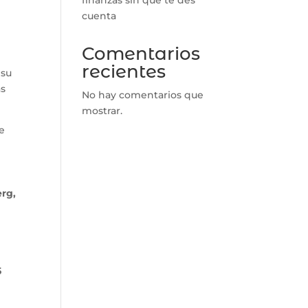
cuenta
Comentarios
recientes
 su
as
No hay comentarios que
mostrar.
de
rg,
5