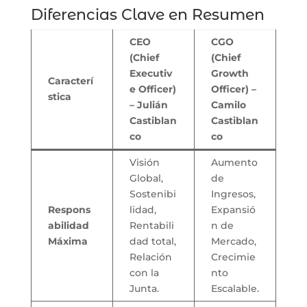
Diferencias Clave en Resumen
CEO
CGO
(Chief
(Chief
Executiv
Growth
Caracterí
e Officer)
Officer) –
stica
– Julián
Camilo
Castiblan
Castiblan
co
co
Visión
Aumento
Global,
de
Sostenibi
Ingresos,
Respons
lidad,
Expansió
abilidad
Rentabili
n de
Máxima
dad total,
Mercado,
Relación
Crecimie
con la
nto
Junta.
Escalable.