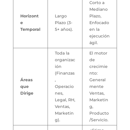
Corto a
Mediano
Horizont
Largo
Plazo,
e
Plazo (3-
Enfocado
Temporal
5+ años).
en la
ejecución
ágil.
Toda la
El motor
organizac
de
ión
crecimie
(Finanzas
nto:
Áreas
,
General
que
Operacio
mente
Dirige
nes,
Ventas,
Legal, RH,
Marketin
Ventas,
g,
Marketin
Producto
g).
/Servicio.