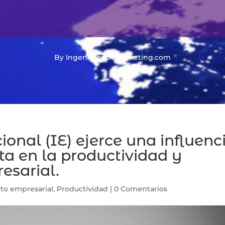
By IngenierosDeMarketing.com
ional (IE) ejerce una influenc
ta en la productividad y
esarial.
ito empresarial
,
Productividad
|
0 Comentarios