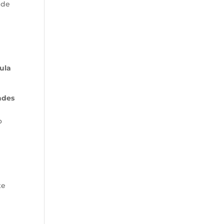
 de
ula
dades
o
te