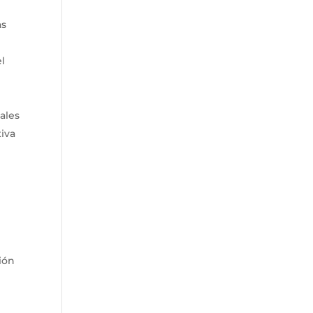
as
el
ales
tiva
ión