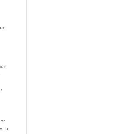
con
tión
o
or
tor
s la