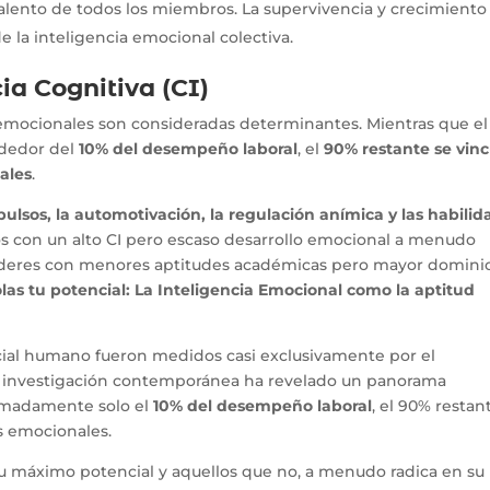
talento de todos los miembros. La supervivencia y crecimiento
la inteligencia emocional colectiva.
ia Cognitiva (CI)
s emocionales son consideradas determinantes. Mientras que el
rededor del
10% del desempeño laboral
, el
90% restante se vinc
ales
.
pulsos, la automotivación, la regulación anímica y las habili
os con un alto CI pero escaso desarrollo emocional a menudo
líderes con menores aptitudes académicas pero mayor domini
olas tu potencial: La Inteligencia Emocional como la aptitud
cial humano fueron medidos casi exclusivamente por el
 la investigación contemporánea ha revelado un panorama
ximadamente solo el
10% del desempeño laboral
, el 90% restan
s emocionales.
su máximo potencial y aquellos que no, a menudo radica en su