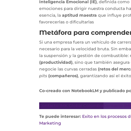
Inteligencia Emocional (IE)
, definida como 
emociones para dirigir nuestra conducta hac
esencia, la
aptitud maestra
que influye pro
favorecerlas o dificultarlas
Metáfora para comprender l
Si una empresa fuera un vehículo de carrera
necesario para la velocidad bruta. Sin emba
la suspensión y la gestión de combustible: 
(productividad)
, sino que también asegura 
negocie las curvas cerradas
(retos del mer
pits
(compañeros)
, garantizando así el éxit
Co-creado con NotebookLM y publicado por
Contacto IMK Global Colombia
Contacto IM
Te puede interesar:
Exito en los procesos
Marketing