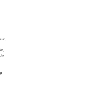
ión,
ón,
 de
ng
e