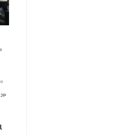
o
co
o
JP
l