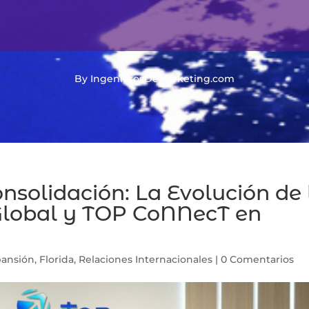
By IngenierosDeMarketing.com
onsolidación: La Evolución de 
Global y TOP CoNNecT en
pansión
,
Florida
,
Relaciones Internacionales
|
0 Comentarios