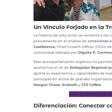
Un Vínculo Forjado en la T
La historia de esta unión se remonta a l
previamente en el análisis de
conexiones e
Castiblanco
, Chief Growth Officer (CGO) de
comunidad liderada por
Olguita P. Contrer
Este acompañamiento orgánico ha permitido 
asuma hoy el rol de
Embajador Regional pa
aporta su experiencia y capacidades de ex
participación activa de grandes organizac
Morgan Chase
,
Andretti
y
CFS Coffee
.
Ver entrevista 
Diferenciación: Conectar c