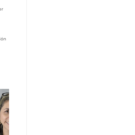
er
ión