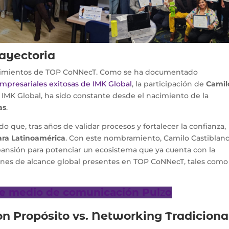
rayectoria
os cimientos de TOP CoNNecT. Como se ha documentado
mpresariales exitosas de IMK Global
, la participación de
Camil
 IMK Global, ha sido constante desde el nacimiento de la
as
.
que, tras años de validar procesos y fortalecer la confianza,
ra Latinoamérica
. Con este nombramiento, Camilo Castiblan
pansión para potenciar un ecosistema que ya cuenta con la
iones de alcance global presentes en TOP CoNNecT, tales com
de medio de comunicación Pul
z
o
on Propósito vs. Networking Tradiciona