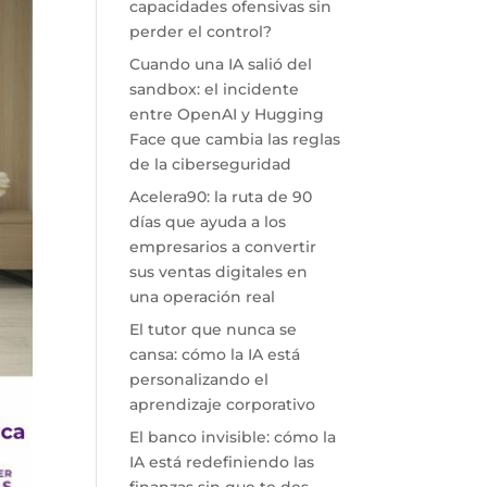
capacidades ofensivas sin
perder el control?
Cuando una IA salió del
sandbox: el incidente
entre OpenAI y Hugging
Face que cambia las reglas
de la ciberseguridad
Acelera90: la ruta de 90
días que ayuda a los
empresarios a convertir
sus ventas digitales en
una operación real
El tutor que nunca se
cansa: cómo la IA está
personalizando el
aprendizaje corporativo
El banco invisible: cómo la
IA está redefiniendo las
finanzas sin que te des