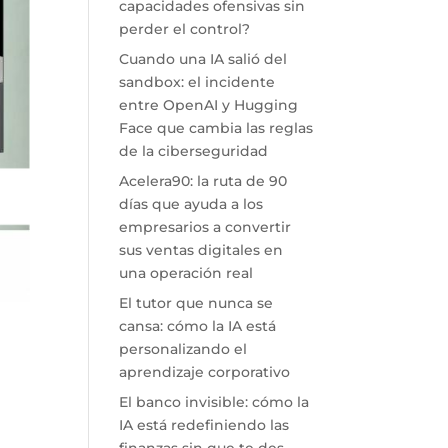
capacidades ofensivas sin
perder el control?
Cuando una IA salió del
sandbox: el incidente
entre OpenAI y Hugging
Face que cambia las reglas
de la ciberseguridad
Acelera90: la ruta de 90
días que ayuda a los
empresarios a convertir
sus ventas digitales en
una operación real
El tutor que nunca se
cansa: cómo la IA está
personalizando el
aprendizaje corporativo
El banco invisible: cómo la
IA está redefiniendo las
finanzas sin que te des