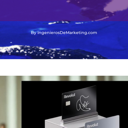
By IngenierosDeMarketing.com