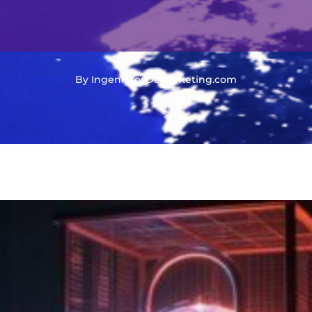
By IngenierosDeMarketing.com