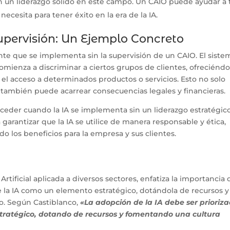
n un liderazgo sólido en este campo. Un CAIO puede ayudar a 
necesita para tener éxito en la era de la IA.
upervisión: Un Ejemplo Concreto
ente que se implementa sin la supervisión de un CAIO. El siste
omienza a discriminar a ciertos grupos de clientes, ofreciéndo
el acceso a determinados productos o servicios. Esto no solo
 también puede acarrear consecuencias legales y financieras.
ceder cuando la IA se implementa sin un liderazgo estratégic
arantizar que la IA se utilice de manera responsable y ética,
o los beneficios para la empresa y sus clientes.
 Artificial aplicada a diversos sectores, enfatiza la importancia 
de la IA como un elemento estratégico, dotándola de recursos y
o. Según Castiblanco,
«La adopción de la IA debe ser prioriz
stratégico, dotando de recursos y fomentando una cultura