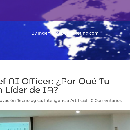
By IngenierosDeMarketing.com
f AI Officer: ¿Por Qué Tu
 Líder de IA?
ovación Tecnologica
,
Inteligencia Artificial
|
0 Comentarios