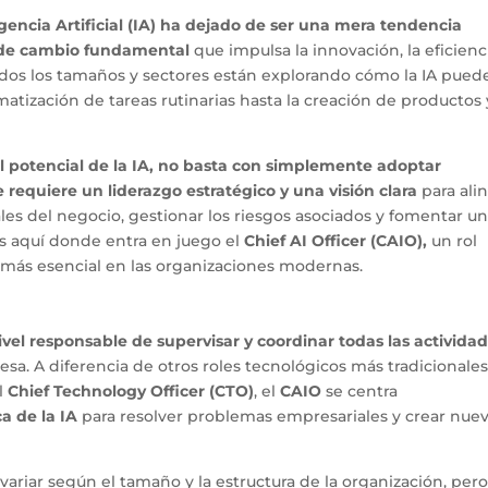
gencia Artificial (IA) ha dejado de ser una mera tendencia
r de cambio fundamental
que impulsa la innovación, la eficienc
odos los tamaños y sectores están explorando cómo la IA pued
atización de tareas rutinarias hasta la creación de productos 
 potencial de la IA, no basta con simplemente adoptar
 requiere un liderazgo estratégico y una visión clara
para ali
rales del negocio, gestionar los riesgos asociados y fomentar u
Es aquí donde entra en juego el
Chief AI Officer (CAIO),
un rol
más esencial en las organizaciones modernas.
?
nivel responsable de supervisar y coordinar todas las activida
a. A diferencia de otros roles tecnológicos más tradicionales
l
Chief Technology Officer (CTO)
, el
CAIO
se centra
ca de la IA
para resolver problemas empresariales y crear nue
ariar según el tamaño y la estructura de la organización, per