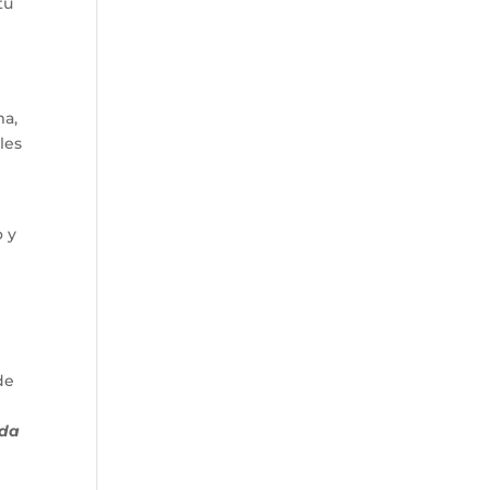
tu
ma,
les
o y
de
ada