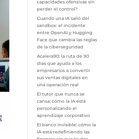
capacidades ofensivas sin
perder el control?
Cuando una IA salió del
sandbox: el incidente
entre OpenAI y Hugging
Face que cambia las reglas
de la ciberseguridad
Acelera90: la ruta de 90
días que ayuda a los
empresarios a convertir
sus ventas digitales en
una operación real
El tutor que nunca se
cansa: cómo la IA está
personalizando el
aprendizaje corporativo
El banco invisible: cómo la
IA está redefiniendo las
finanzas sin que te des