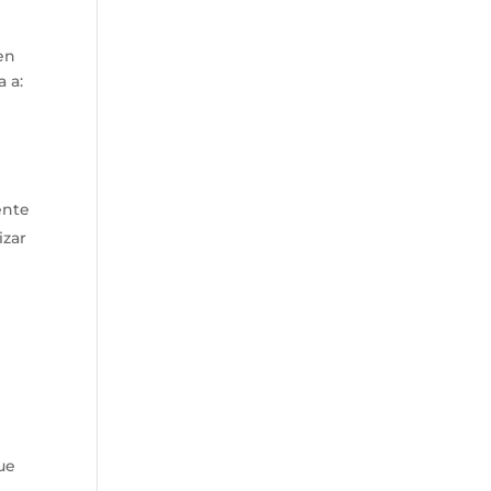
en
 a:
ente
izar
ue