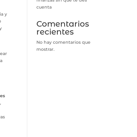
cuenta
ia y
e
Comentarios
y
recientes
No hay comentarios que
mostrar.
near
na
des
,
vas
o