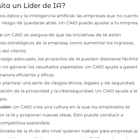
ta un Líder de IA?
 datos y la inteligencia artificial, las empresas que no cuent
el riesgo de quedarse atrás. Un CAIO puede ayudar a tu empresa
o:
Un CAIO se asegura de que las iniciativas de IA estén
vos estratégicos de la empresa, como aumentar los ingresos,
 del cliente.
erazgo adecuado, los proyectos de IA pueden desviarse fácilm
y no generar los resultados esperados. Un CAIO ayuda a garant
anera eficiente y eficaz.
 plantear una serie de riesgos éticos, legales y de seguridad,
lación de la privacidad y la ciberseguridad. Un CAIO ayuda a la
gos.
ción:
Un CAIO crea una cultura en la que los empleados se
n la IA y proponer nuevas ideas. Esto puede conducir a
competitiva sostenible.
ionales de la IA de alto nivel quieren trabajar para empresas q