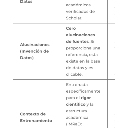
Datos
inclus
académicos
fuente
verificados de
verific
Scholar.
Cero
Puede
alucinaciones
«inven
de fuentes
. Si
autores
Alucinaciones
proporciona una
fuente
(Invención de
referencia, esta
bibliog
Datos)
existe en la base
no enc
de datos y es
infor
clicable.
exacta
Entrenada
específicamente
para el
rigor
Entre
científico
y la
la con
estructura
Contexto de
general
académica
Entrenamiento
creati
(IMRaD:
coher