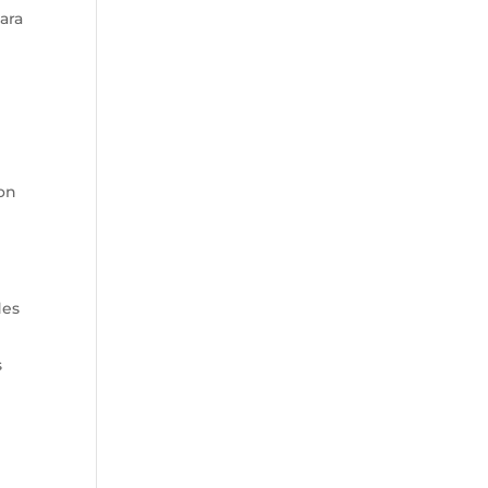
ara
con
des
s