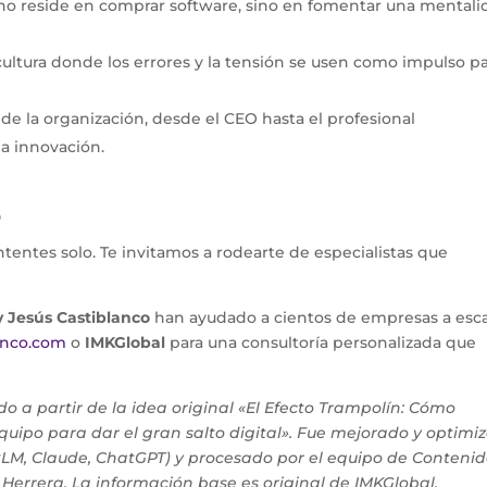
no reside en comprar software, sino en fomentar una mentali
ultura donde los errores y la tensión se usen como impulso p
 la organización, desde el CEO hasta el profesional
la innovación.
o
ntentes solo. Te invitamos a rodearte de especialistas que
y Jesús Castiblanco
han ayudado a cientos de empresas a esca
lanco.com
o
IMKGlobal
para una consultoría personalizada que
do a partir de la idea original «El Efecto Trampolín: Cómo
quipo para dar el gran salto digital». Fue mejorado y optimi
LM, Claude, ChatGPT) y procesado por el equipo de Contenid
 Herrera. La información base es original de IMKGlobal.