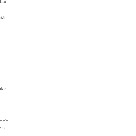
dad
ara
lar.
zado
os