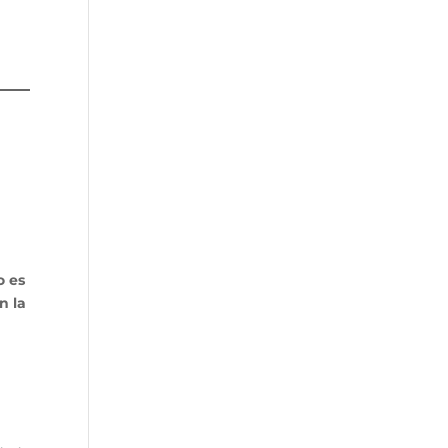
o es
n la