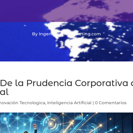
By IngenierosDeMarketing.com
 De la Prudencia Corporativa 
al
novación Tecnologica
,
Inteligencia Artificial
|
0 Comentarios