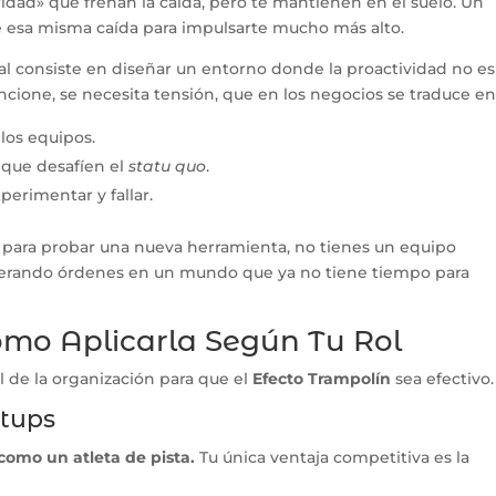
dad» que frenan la caída, pero te mantienen en el suelo. Un
 de esa misma caída para impulsarte mucho más alto.
al consiste en diseñar un entorno donde la proactividad no es
ncione, se necesita tensión, que en los negocios se traduce en
los equipos.
que desafíen el
statu quo
.
perimentar y fallar.
n para probar una nueva herramienta, no tienes un equipo
esperando órdenes en un mundo que ya no tiene tiempo para
Cómo Aplicarla Según Tu Rol
l de la organización para que el
Efecto Trampolín
sea efectivo.
rtups
omo un atleta de pista.
Tu única ventaja competitiva es la