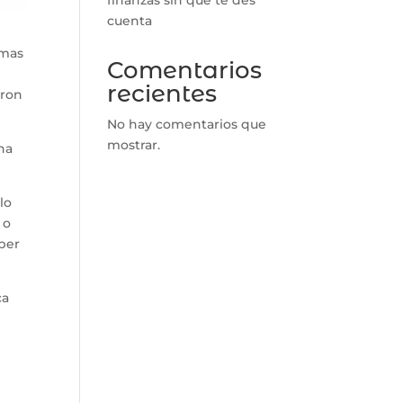
cuenta
rmas
Comentarios
recientes
aron
No hay comentarios que
mostrar.
una
llo
 o
per
ca