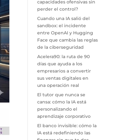
capacidades ofensivas sin
perder el control?
Cuando una IA salió del
sandbox: el incidente
entre OpenAI y Hugging
Face que cambia las reglas
de la ciberseguridad
Acelera90: la ruta de 90
días que ayuda a los
empresarios a convertir
sus ventas digitales en
una operación real
El tutor que nunca se
cansa: cómo la IA está
personalizando el
aprendizaje corporativo
El banco invisible: cómo la
IA está redefiniendo las
finanzas sin que te des