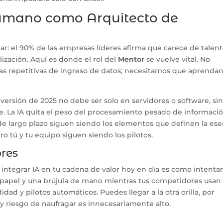
 Humano como Arquitecto de
r: el 90% de las empresas líderes afirma que carece de talen
lización. Aquí es donde el rol del
Mentor
se vuelve vital. No
s repetitivas de ingreso de datos; necesitamos que aprendan
versión de 2025 no debe ser solo en servidores o software, si
e. La IA quita el peso del procesamiento pesado de informació
n de largo plazo siguen siendo los elementos que definen la ese
ro tú y tu equipo siguen siendo los pilotos.
res
 integrar IA en tu cadena de valor hoy en día es como intenta
 papel y una brújula de mano mientras tus competidores usan
dad y pilotos automáticos. Puedes llegar a la otra orilla, por
 y riesgo de naufragar es innecesariamente alto.