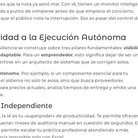
ez que la nota ya sonó mal. Con IA, tienen un monitor intelig
rda a punto de romperse antes de que empiece el concierto,
ue el público note la interrupción. Eso es pasar del control 
ividad a la Ejecución Autónoma
siliencia se construye sobre tres pilares fundamentales:
visibi
 adaptable
. Para un
emprendedor
, esto significa dejar de ser u
tirse en un arquitecto de sistemas que se corrigen solos.
autónoma
. Por ejemplo, si un componente esencial para tu
l sistema no solo te avisa, sino que busca proveedores
ara precios actuales, analiza tiempos de entrega y emite una
a.
l Independiente
, la IA es tu «superpoder» de productividad. Te permite ofrecer
querían meses de auditoría manual en cuestión de segundos. E
te permite escalar tu práctica profesional atendiendo a más
ería imposible solo con Excel.