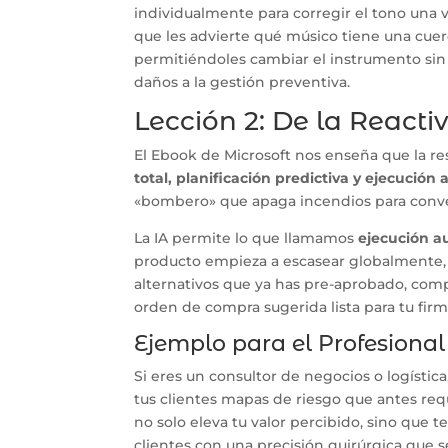
individualmente para corregir el tono una v
que les advierte qué músico tiene una cue
permitiéndoles cambiar el instrumento sin q
daños a la gestión preventiva.
Lección 2: De la React
El Ebook de Microsoft nos enseña que la re
total, planificación predictiva y ejecución
«bombero» que apaga incendios para conver
La IA permite lo que llamamos
ejecución 
producto empieza a escasear globalmente, e
alternativos que ya has pre-aprobado, comp
orden de compra sugerida lista para tu firm
Ejemplo para el Profesiona
Si eres un consultor de negocios o logística
tus clientes mapas de riesgo que antes re
no solo eleva tu valor percibido, sino que 
clientes con una precisión quirúrgica que s