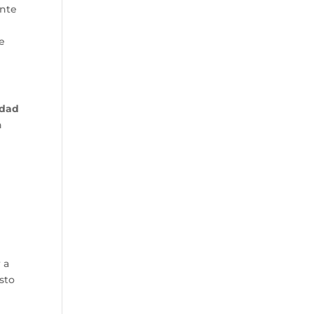
ente
de
lidad
n
 a
sto