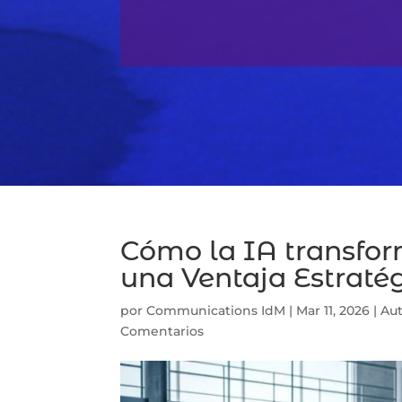
Cómo la IA transfor
una Ventaja Estraté
por
Communications IdM
|
Mar 11, 2026
|
Au
Comentarios