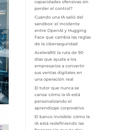
capacidades ofensivas sin
perder el control?
Cuando una IA salió del
sandbox: el incidente
entre OpenAI y Hugging
Face que cambia las reglas
de la ciberseguridad
Acelera90: la ruta de 90
días que ayuda a los
empresarios a convertir
sus ventas digitales en
una operación real
El tutor que nunca se
cansa: cómo la IA está
personalizando el
aprendizaje corporativo
El banco invisible: cómo la
IA está redefiniendo las
finanzas sin que te des