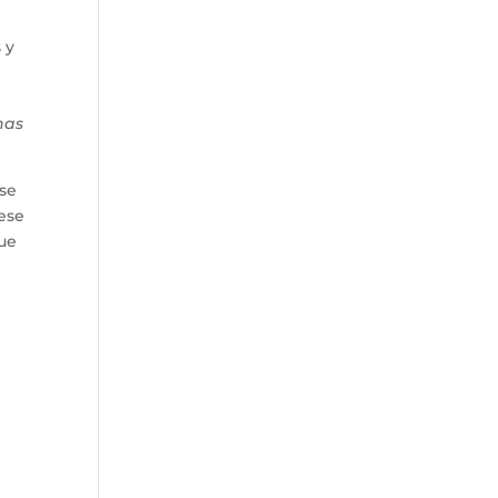
 y
o
nas
 se
 ese
que