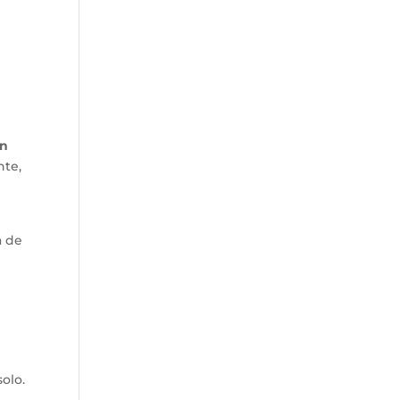
en
nte,
a de
olo.