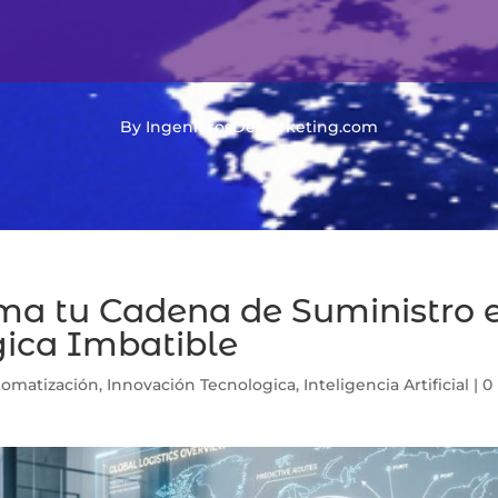
By IngenierosDeMarketing.com
ma tu Cadena de Suministro 
gica Imbatible
tomatización
,
Innovación Tecnologica
,
Inteligencia Artificial
|
0